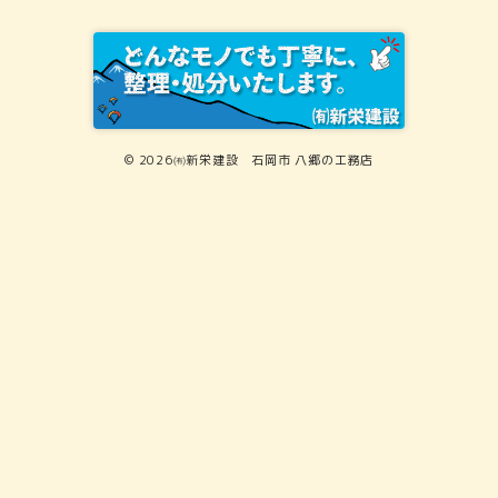
© 2026㈲新栄建設 石岡市 八郷の工務店