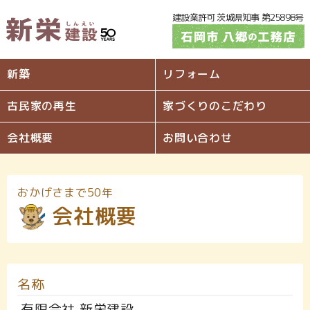
建設業許可 茨城県知事 第25898号
新築
リフォーム
古民家の再生
家づくりのこだわり
会社概要
お問い合わせ
おかげさまで50年
会社概要
名称
有限会社 新栄建設