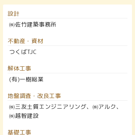
設計
㈱佐竹建築事務所
不動産・資材
つくばTJC
解体工事
(有)一樹総業
地盤調査・改良工事
㈱三友土質エンジニアリング、㈱アルク、
㈱越智建設
基礎工事