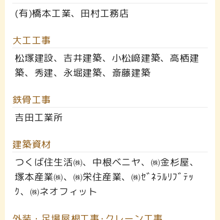
(有)橋本工業、田村工務店
大工工事
松塚建設、吉井建築、小松﨑建築、高栖建
築、秀建、永堀建築、斎藤建築
鉄骨工事
吉田工業所
建築資材
つくば住生活㈱、中根ベニヤ、㈱金杉屋、
塚本産業㈱、㈱栄住産業、㈱ｾﾞﾈﾗﾙﾘﾌﾞﾃｯ
ｸ、㈱ネオフィット
外装・足場屋根工事･クレーン工事